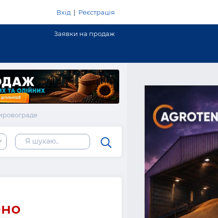
Вхід
|
Реєстрація
Заявки на продаж
Кировограде
ь
ено