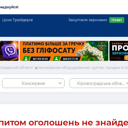
иєднуйся!
Ціни Трейдерів
Закупівля зернових
Нове!
градской області
Консервное оборудование: куплю, продам в 
Консервне
Кіровоградська област
питом оголошень не знайд