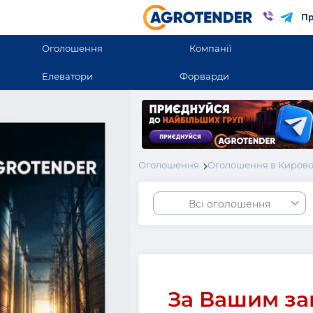
Пр
Оголошення
Компанії
Елеватори
Форварди
Оголошення
Оголошення в Кирово
Всі оголошення
За Вашим за