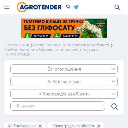
Оголошення
Оголошення в Кировоградской області
Хлебопекарное оборудование: куплю, продам в
Кировограде
Всі оголошення
Хлібопекарське
Кіровоградська область
Хлібопекарське
Кіровоградська область