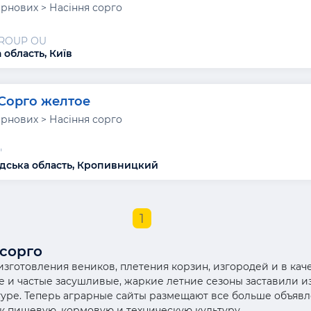
ернових > Насіння сорго
GROUP ОU
 область, Київ
Сорго желтое
ернових > Насіння сорго
"
дська область, Кропивницкий
1
 сорго
изготовления веников, плетения корзин, изгородей и в кач
е и частые засушливые, жаркие летние сезоны заставили 
уре. Теперь аграрные сайты размещают все больше объявл
к пищевую, кормовую и техническую культуру.