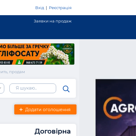
Вхід
|
Реєстрація
Заявки на продаж
ить, продам
ь
Додати оголошення
Договірна