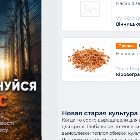
Насіння з
VV EXIM 
Вінницька
Продаж
Насіння з
"Agro-Mag
Кіровогра
Новая старая культура
Когда-то сорго выращивали для 
для крыш. Глобальное потеплени
выносливой теплолюбивой культ
Растение можно использовать ка