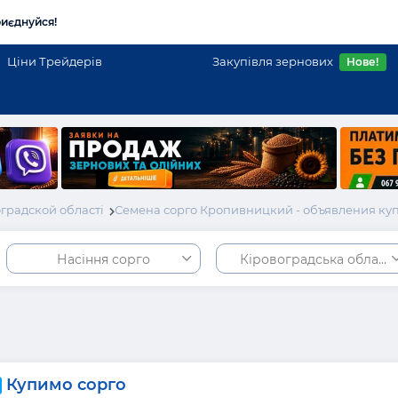
иєднуйся!
Ціни Трейдерів
Закупівля зернових
Нове!
градской області
Семена сорго Кропивницкий - объявления куп
Насіння сорго
Кіровоградська област
Купимо сорго