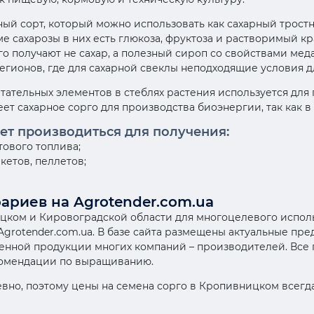
ый сорт, который можно использовать как сахарный тростни
ме сахарозы в них есть глюкоза, фруктоза и растворимый к
о получают не сахар, а полезный сироп со свойствами мед
регионов, где для сахарной свеклы неподходящие условия 
тательных элементов в стеблях растения используется для
т сахарное сорго для производства биоэнергии, так как в 
ет производиться для получения:
тового топлива;
кетов, пеллетов;
ариев на Agrotender.com.ua
цком и Кировоградской области для многоцелевого исполь
Agrotender.com.ua. В базе сайта размещены актуальные пр
венной продукции многих компаний – производителей. Все
комендации по выращиванию.
вно, поэтому цены на семена сорго в Кропивницком всегд