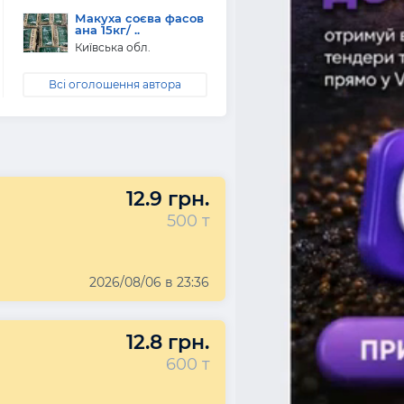
Макуха соєва фасов
ана 15кг/ ..
Київська обл.
Всі оголошення автора
12.9 грн.
500 т
2026/08/06 в 23:36
12.8 грн.
600 т