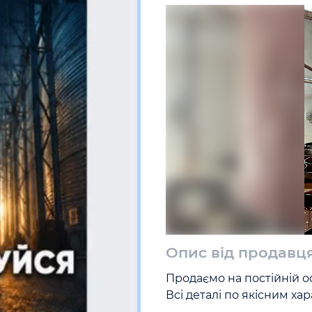
Опис від продавц
Продаємо на постійній ос
Всі деталі по якісним х