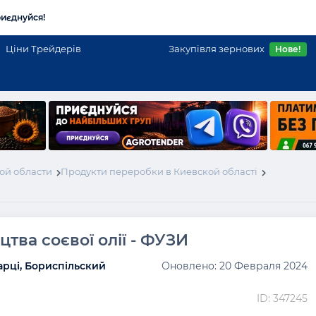
иєднуйся!
Ціни Трейдерів
Закупівля зернових
Нове!
ой области
Продукти переробки в Киевской області
тва соєвої олії - ФУЗИ
арці, Бориспільский
Оновлено: 20 Февраля 2024
ID: 347245