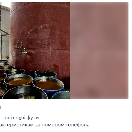
я
нові соєві фузи.

арактеристикам за номером телефона.
