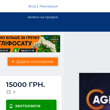
Вхід
|
Реєстрація
Заявки на продаж
Додати оголошення
15000 ГРН.
15 т
380730190119