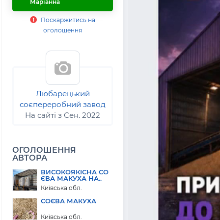
Маріанна
Поскаржитись на
оголошення
Любарецький
соєпереробний завод
На сайті з Сен. 2022
ОГОЛОШЕННЯ
АВТОРА
ВИСОКОЯКІСНА СО
ЄВА МАКУХА НА..
Київська обл.
СОЄВА МАКУХА
Київська обл.