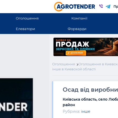
Пр
Оголошення
Компанії
Елеватори
Форварди
Оголошення
Оголошення в Киевск
інше в Киевской області
Осад від виробниц
Київська область, село Люб
район
Рубрика:
інше