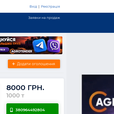
Вхід
|
Реєстрація
Заявки на продаж
Додати оголошення
8000 ГРН.
1000 т
380964492804