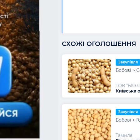
СХОЖІ ОГОЛОШЕННЯ
Закупівля
Бобові > С
ТОВ "БІО 
Київська о
Закупівля
Бобові > Г
Тамила