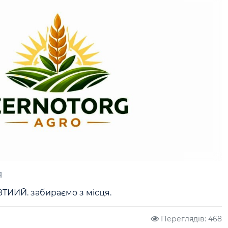
я
ИИЙ. забираємо з місця. 
Переглядів: 468