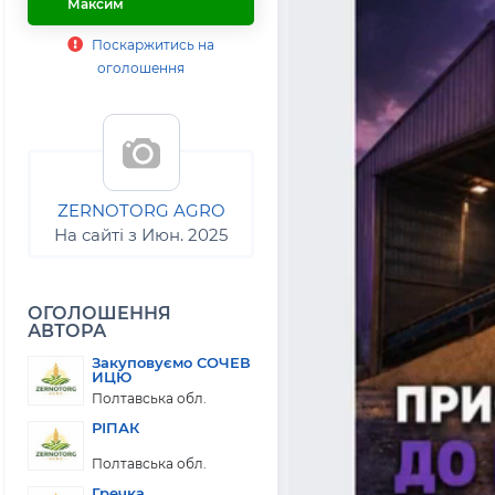
Максим
Поскаржитись на
оголошення
ZERNOTORG AGRO
На сайті з Июн. 2025
ОГОЛОШЕННЯ
АВТОРА
Закуповуємо СОЧЕВ
ИЦЮ
Полтавська обл.
РІПАК
Полтавська обл.
Гречка