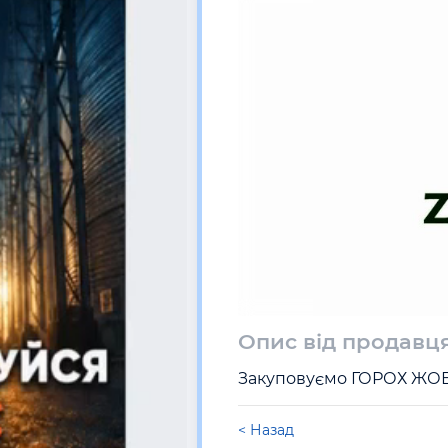
Опис від продавц
Закуповуємо ГОРОХ ЖОВТ
< Назад