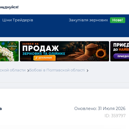
иєднуйся!
Ціни Трейдерів
Закупівля зернових
Нове!
ской области
Бобові в Полтавской області
а
Оновлено: 31 Июля 2026
ID: 359797