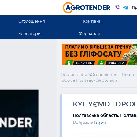
Пр
Оголошення
Компанії
Елеватори
Форварди
Оголошення
Оголошення в Полтав
Горох в Полтавской області
КУПУЄМО ГОРОХ
Полтавська область, Полтав
Рубрика:
Горох