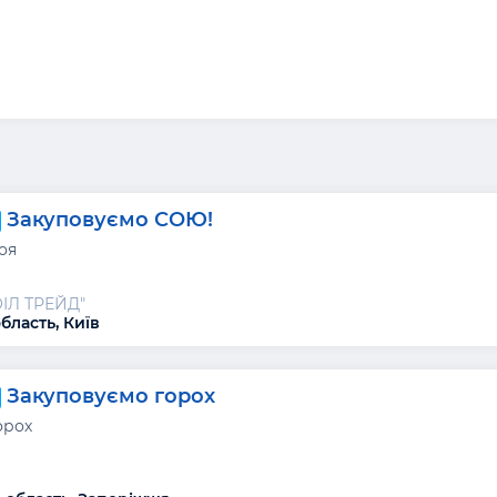
Закуповуємо СОЮ!
оя
ОІЛ ТРЕЙД"
бласть, Київ
Закуповуємо горох
орох