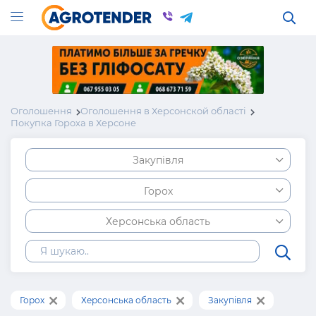
Оголошення
Оголошення в Херсонской області
Покупка Гороха в Херсоне
Закупівля
Горох
Херсонська область
Горох
Херсонська область
Закупівля