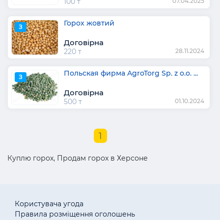
100 т
07.04.2025
Горох жовтий
З
Договірна
220 т
28.11.2024
Польская фирма AgroTorg Sp. z o.o. ...
З
Договірна
500 т
01.10.2024
1
Куплю горох, Продам горох в Херсоне
Користувача угода
Правила розміщення оголошень