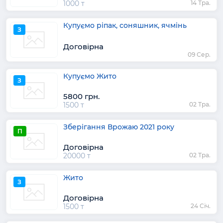
1000 т
14 Тра.
Купуємо ріпак, соняшник, ячмінь
З
Договірна
09 Сер.
Купуємо Жито
З
5800 грн.
1500 т
02 Тра.
Зберігання Врожаю 2021 року
П
Договірна
20000 т
02 Тра.
Жито
З
Договірна
1500 т
24 Січ.