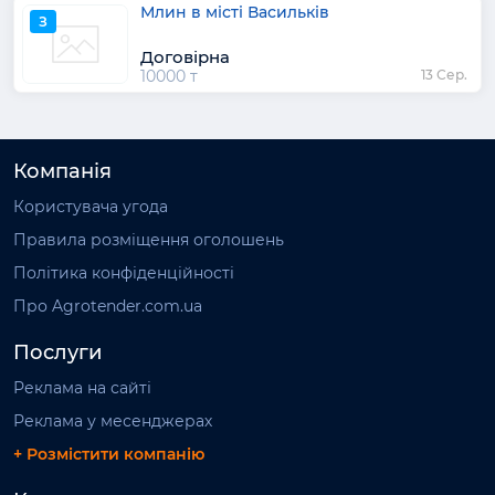
Млин в місті Васильків
З
Договірна
10000 т
13 Сер.
Компанія
Користувача угода
Правила розміщення оголошень
Політика конфіденційності
Про Agrotender.com.ua
Послуги
Реклама на сайті
Реклама у месенджерах
+ Розмістити компанію