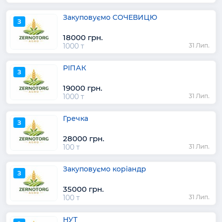
Закуповуємо СОЧЕВИЦЮ
З
18000 грн.
1000 т
31 Лип.
РІПАК
З
19000 грн.
1000 т
31 Лип.
Гречка
З
28000 грн.
100 т
31 Лип.
Закуповуємо коріандр
З
35000 грн.
100 т
31 Лип.
НУТ