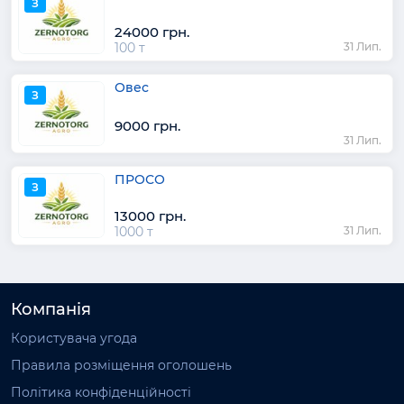
З
24000 грн.
100 т
31 Лип.
Овес
З
9000 грн.
31 Лип.
ПРОСО
З
13000 грн.
1000 т
31 Лип.
Компанія
Користувача угода
Правила розміщення оголошень
Політика конфіденційності