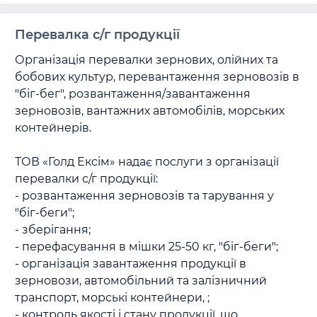
Перевалка с/г продукції
Організація перевалки зернових, олійних та 
бобових культур, перевантаження зерновозів в 
"біг-бег", розвантаження/завантаження 
зерновозів, вантажних автомобілів, морських 
контейнерів.

ТОВ «Голд Ексім» надає послуги з організації 
перевалки с/г продукції:

- розвантаження зерновозів та тарування у  
"біг-беги";

- зберігання;

- перефасування в мішки 25-50 кг, "біг-беги";

- організація завантаження продукції в  
зерновози, автомобільний та залізничний 
транспорт, морські контейнери, ;

- контроль якості і стану продукції, що 