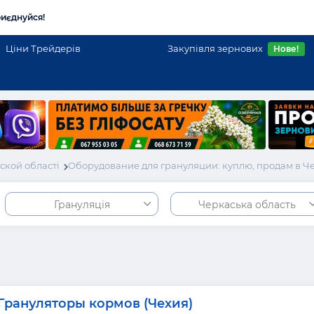
иєднуйся!
Ціни Трейдерів
Закупівля зернових
Нове!
ской області
Оборудование для грануляции: куплю, продам в Ч
Грануляція
Черкаська область
Грануляторы кормов (Чехия)