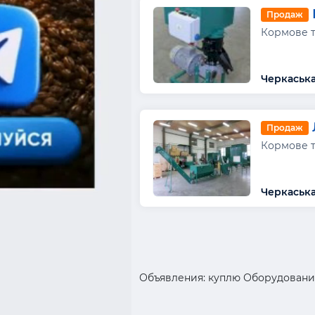
Продаж
Кормове т
Черкаська
Продаж
Кормове т
Черкаська
Объявления: куплю Оборудование