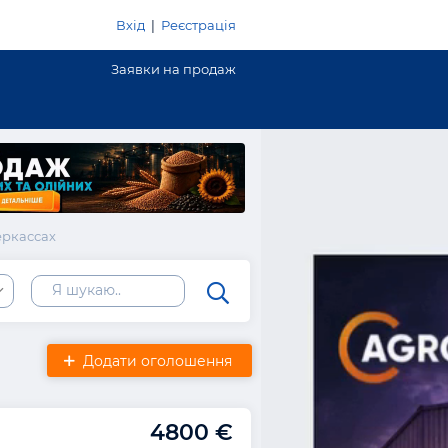
Вхід
|
Реєстрація
Заявки на продаж
еркассах
Додати оголошення
4800 €