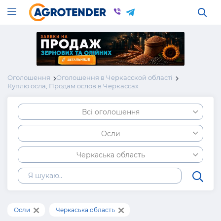
Оголошення
Оголошення в Черкасской області
Куплю осла, Продам ослов в Черкассах
Всі оголошення
Осли
Черкаська область
Осли
Черкаська область