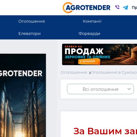
Пр
Оголошення
Компанії
Елеватори
Форварди
Оголошення
Оголошення в Сумско
Всі оголошення
За Вашим за