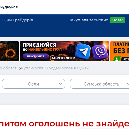
иєднуйся!
Ціни Трейдерів
Закупівля зернових
Нове!
й області
Куплю осла, Продам ослов в Сумах
Осли
Сумська область
питом оголошень не знайд