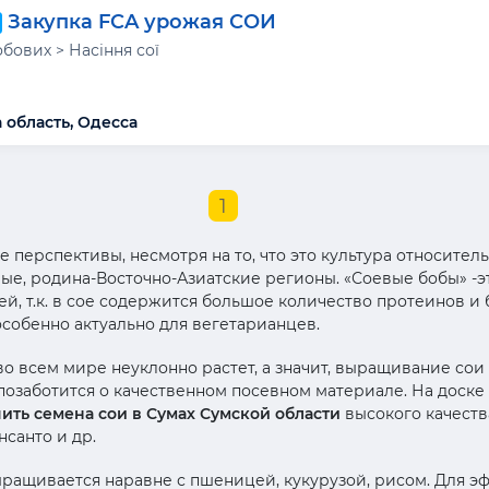
Закупка FCA урожая СОИ
бових > Насіння сої
 область, Одесса
1
перспективы, несмотря на то, что это культура относитель
вые, родина-Восточно-Азиатские регионы. «Соевые бобы» 
, т.к. в сое содержится большое количество протеинов и бе
особенно актуально для вегетарианцев.
о всем мире неуклонно растет, а значит, выращивание сои
позаботится о качественном посевном материале. На доске
ить семена сои в Сумах Сумской области
высокого качеств
нсанто и др.
ыращивается наравне с пшеницей, кукурузой, рисом. Для 