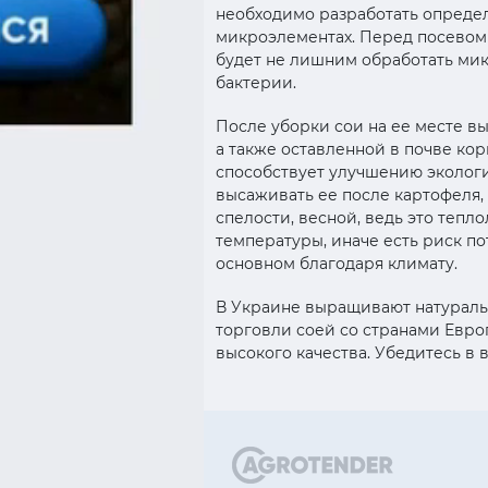
необходимо разработать определ
микроэлементах. Перед посевом 
будет не лишним обработать ми
бактерии.
После уборки сои на ее месте в
а также оставленной в почве ко
способствует улучшению эколог
высаживать ее после картофеля,
спелости, весной, ведь это тепл
температуры, иначе есть риск п
основном благодаря климату.
В Украине выращивают натураль
торговли соей со странами Европ
высокого качества. Убедитесь в 