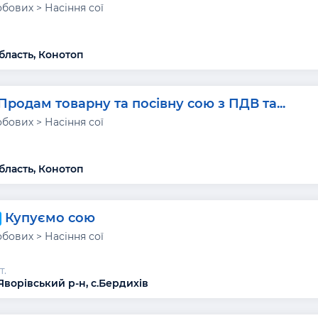
бових > Насіння сої
бласть, Конотоп
Продам товарну та посівну сою з ПДВ та...
бових > Насіння сої
бласть, Конотоп
Купуємо сою
бових > Насіння сої
т.
Яворівський р-н, с.Бердихів