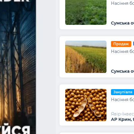
Насіння бо
Сумська о
Продаж
Насіння бо
Сумська о
Закупівля
Насіння бо
Явір-Інвес
АР Крим, 