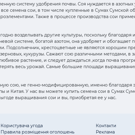
енную систему удобрения почвы. Соя нуждается в азотных
все семена сои, в том числе купленные в Сумах Сумской об
кроэлементами. Также в процессе производства сои прим
ыгодно возделывать другие культуры, поскольку благодаря
рневой системе, богатой азотом, она удобряет и обогащает
ии. Подсолнечник, крестоцветные не являются хорошим пр
 зерновых, кукурузы. Сажают сою различными методами, в з
олюбивое растение, и следует дождаться ,когда почва прог
отерять весь урожай. Самые большие площади выращивания
ную сою, не генно-модифицированную, именно благодаря 
ы и Китая. У нас вы можете купить семена сои в Сумах Сум
выгоде выращивания сои и вы, приобретая ее у нас.
Користувача угода
Контакти
Правила розміщення оголошень
Реклама