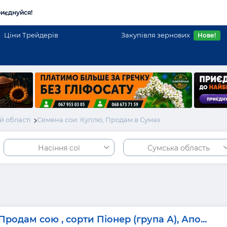
иєднуйся!
Ціни Трейдерів
Закупівля зернових
Нове!
й області
Семена сои: Куплю, Продам в Сумах
Насіння сої
Сумська область
Продам сою , сорти Піонер (група А), Апо...