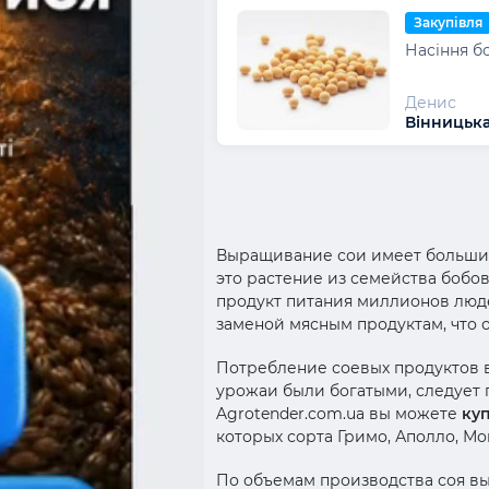
Закупівля
Насіння бо
Денис
Вінницька
Выращивание сои имеет большие 
это растение из семейства бобо
продукт питания миллионов людей
заменой мясным продуктам, что 
Потребление соевых продуктов в
урожаи были богатыми, следует 
Agrotender.com.ua вы можете
куп
которых сорта Гримо, Аполло, Мо
По объемам производства соя в