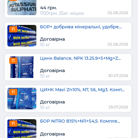
44 грн.
1100грн. 25кг. мішок
02.08.2026
БОР+ добрива мінеральні, удобре...
П
Договірна
10 кг
02.08.2026
Цинк Balance, NPK 13.25.9+S+Mg+Z...
П
Договірна
10 кг
30.07.2026
ЦИНК Maxi Zn10%, N7, S6, Mg3. Комп...
П
Договірна
10 кг
29.07.2026
БОР NITRO B15%+N11+S4,5. Компле...
П
Договірна