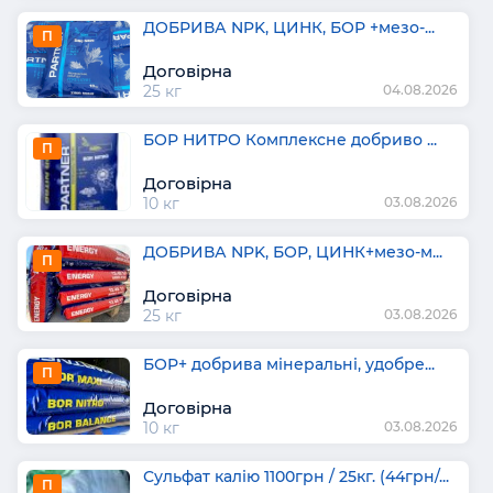
ДОБРИВА NPK, ЦИНК, БОР +мезо-...
П
Договірна
25 кг
04.08.2026
БОР НИТРО Комплексне добриво ...
П
Договірна
10 кг
03.08.2026
ДОБРИВА NPK, БОР, ЦИНК+мезо-м...
П
Договірна
25 кг
03.08.2026
БОР+ добрива мінеральні, удобре...
П
Договірна
10 кг
03.08.2026
Сульфат калію 1100грн / 25кг. (44грн/...
П