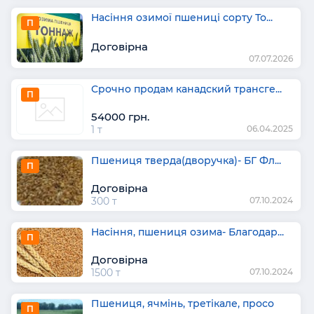
Насіння озимої пшениці сорту То...
П
Договірна
07.07.2026
Срочно продам канадский трансге...
П
54000 грн.
1 т
06.04.2025
Пшениця тверда(дворучка)- БГ Фл...
П
Договірна
300 т
07.10.2024
Насіння, пшениця озима- Благодар...
П
Договірна
1500 т
07.10.2024
Пшениця, ячмінь, третікале, просо
П