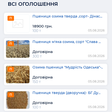
ВСІ ОГОЛОШЕННЯ
Пшениця озима тверда ,сорт- Дінас...
П
18900 грн.
100 т
05.08.2026
Пшениця м'яка озима, сорт "Слава ...
П
Договірна
300 т
05.08.2026
Озима пшениця "Мудрість Одеська"-..
П
Договірна
150 т
05.08.2026
Пшениця тверда (дворучка)- БГ Ду...
П
Договірна
100 т
05.08.2026