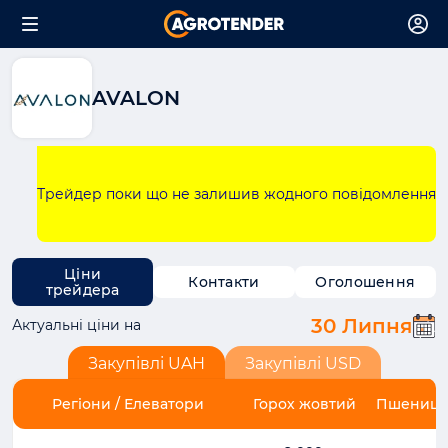
AVALON
Трейдер поки що не залишив жодного повідомлення
Ціни
Контакти
Оголошення
трейдера
30 Липня
Актуальні ціни на
Закупівлі UAH
Закупівлі USD
Регіони / Елеватори
Горох жовтий
Пшениця 