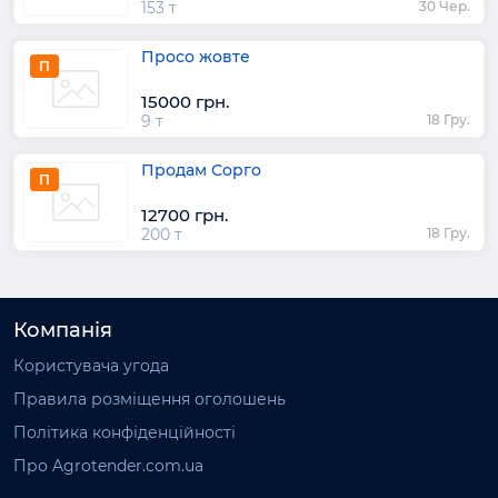
153 т
30 Чер.
Просо жовте
П
15000 грн.
9 т
18 Гру.
Продам Сорго
П
12700 грн.
200 т
18 Гру.
Компанія
Користувача угода
Правила розміщення оголошень
Політика конфіденційності
Про Agrotender.com.ua