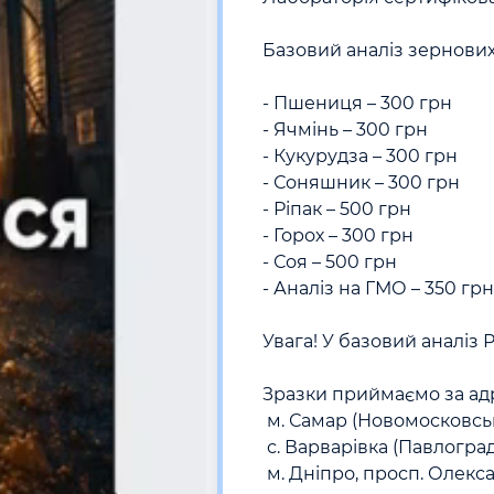
Базовий аналіз зернових 
- Пшениця – 300 грн

- Ячмінь – 300 грн

- Кукурудза – 300 грн

- Соняшник – 300 грн

- Ріпак – 500 грн

- Горох – 300 грн

- Соя – 500 грн

- Аналіз на ГМО – 350 грн

Увага! У базовий аналіз Р
Зразки приймаємо за адр
 м. Самар (Новомосковськ), вул. Тургенєва, буд. 16

 с. Варварівка (Павлоградський район), вулиця Пристанційна, буд. 8а

 м. Дніпро, просп. Олександра Поля
