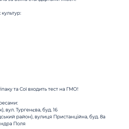
культур:

іпаку та Сої входить тест на ГМО!

есами:
