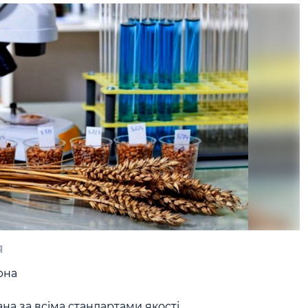
я
на

а за всіма стандартами якості.
