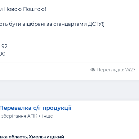
и Новою Поштою!

ть бути відібрані за стандартами ДСТУ!)

 92

 00
Переглядів: 7427
Перевалка с/г продукції
 зберігання АПК > інше
ка область, Хмельницький