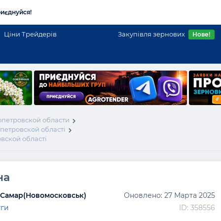
иєднуйся!
Ціни Трейдерів
Закупівля зернових
Нове!
петровской области
опетровской області
вской області
на
 Самар(Новомосковськ)
Оновлено: 27 Марта 2025
уги
ID: 358556