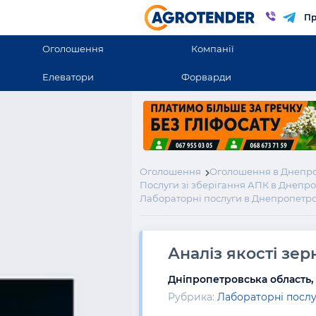
Пр
Оголошення
Компанії
Елеватори
Форварди
Оголошення
Оголошення в Днепро
Послуги зі зберігання АПК в Днепр
Лабораторні послуги в Днепропетро
Аналіз якості зер
Дніпропетровська область,
Рубрика:
Лабораторні посл