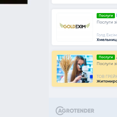
Послуги
Послуги зі
Голд Ексім
Хмельниць
Послуги
Послуги з
ТОВ ГРЕЙ
Житомирсь