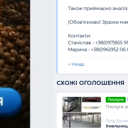
Також приймаємо аналіз
(Обов'язково! Зразки маю
Контакти:

Станіслав - +38(097)855 91
Марина - +38(096)952 06
< Назад
СХОЖІ ОГОЛОШЕННЯ
Послуги
Послуги зі
Голд Ексім
Хмельниць