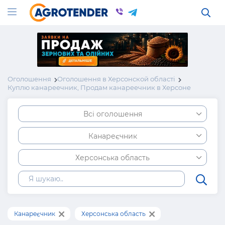
Оголошення
Оголошення в Херсонской області
Куплю канареечник, Продам канареечник в Херсоне
Всі оголошення
Канареєчник
Херсонська область
Канареєчник
Херсонська область