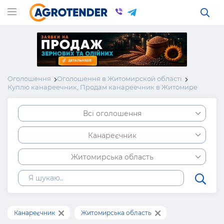
Оголошення
Оголошення в Житомирской області
Куплю канареечник, Продам канареечник в Житомире
Всі оголошення
Канареєчник
Житомирська область
Канареєчник
Житомирська область