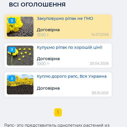
ВСІ ОГОЛОШЕННЯ
Закуповуємо ріпак не ГМО
З
Договірна
1500 т
14.07.2026
Купуємо ріпак по хорошій ціні!
З
Договірна
1000 т
20.04.2026
Куплю дорого рапс, Вся Украина
З
Договірна
05.10.2021
1
Рапс- это представитель однолетних растений из