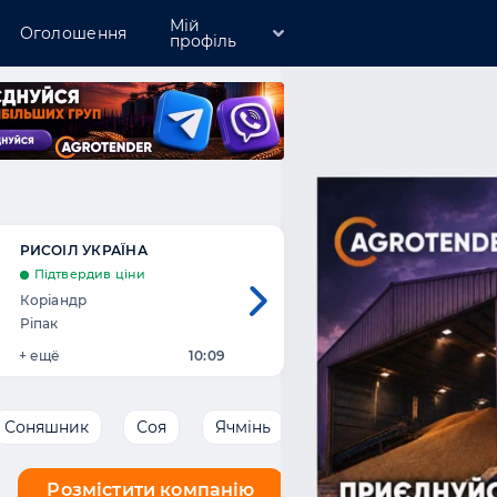
Мій
Оголошення
профіль
Зареєструватись
Увійти
Розмістити компанію
РИСОІЛ УКРАЇНА
БЛАГОДАРАГРО
Підтвердив ціни
Підтвердив ціни
Коріандр
Пшениця 4 кл.
Ріпак
Кукурудза
+ ещё
10:09
+ ещё
10:04
Соняшник
Соя
Ячмінь
Розмістити компанію