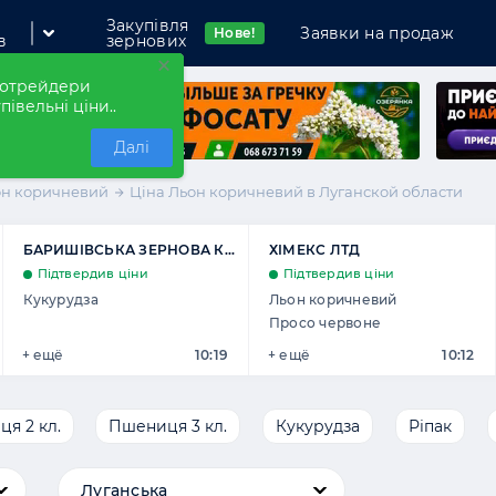
Закупівля
Заявки на продаж
Нове!
в
зернових
×
рнотрейдери
півельні ціни..
Далі
он коричневий
Ціна Льон коричневий в Луганской области
БАРИШІВСЬКА ЗЕРНОВА К...
ХІМЕКС ЛТД
мпанію
Підтвердив ціни
Підтвердив ціни
Кукурудза
Льон коричневий
Просо червоне
+ ещё
10:19
+ ещё
10:12
я 2 кл.
Пшениця 3 кл.
Кукурудза
Ріпак
Луганська