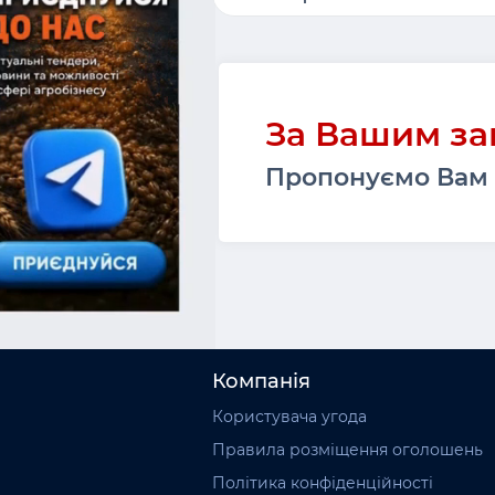
Області
За Вашим за
Порти
Пропонуємо Вам 
Компанія
Користувача угода
Правила розміщення оголошень
Політика конфіденційності