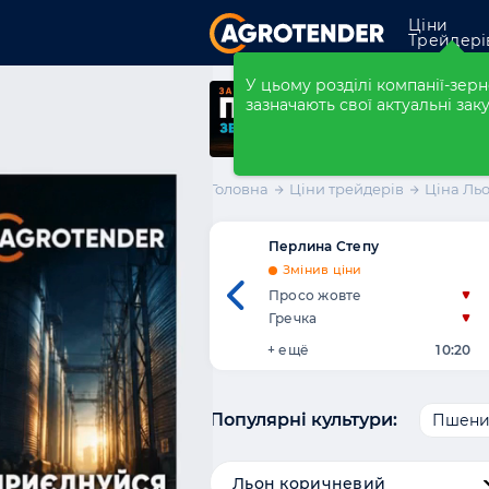
Ціни
Трейдері
Закупівлі
У цьому розділі компанії-зе
зазначають свої актуальні заку
Форварди
Елеватори
Головна
Ціни трейдерів
Ціна Ль
Компанії
Перлина Степу
Розмістити ко
Змінив ціни
Просо жовте
Гречка
+ ещё
10:20
Популярні
культури:
Пшениц
Льон коричневий