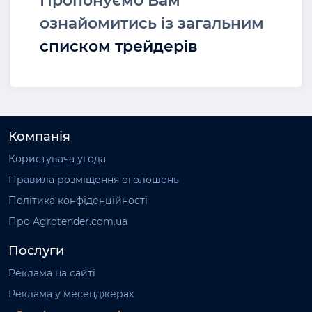
Пропонуємо Вам
ознайомитись із загальним
списком трейдерів
Компанія
Користувача угода
Правила розміщення оголошень
Політика конфіденційності
Про Agrotender.com.ua
Послуги
Реклама на сайті
Реклама у месенджерах