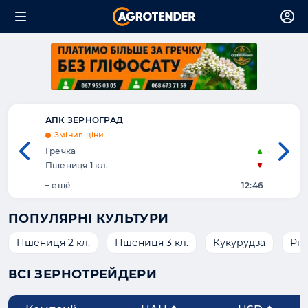
АПК ЗЕРНОГРАД
Exp
Змінив ціни
Зм
Гречка
Ріп
Пшениця 1 кл.
Пше
+ ещё
12:46
+ е
ПОПУЛЯРНІ КУЛЬТУРИ
Пшениця 2 кл.
Пшениця 3 кл.
Кукурудза
Ріп
ВСІ ЗЕРНОТРЕЙДЕРИ