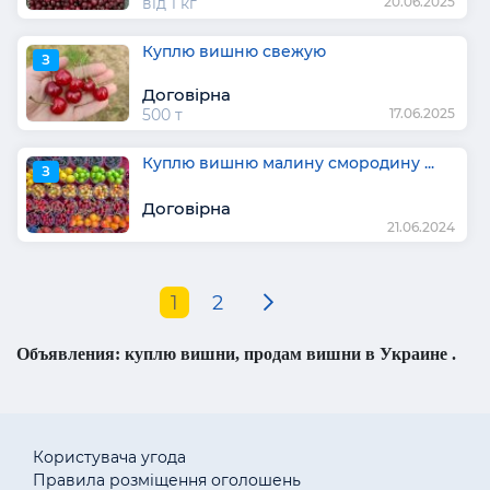
від 1 кг
20.06.2025
Куплю вишню свежую
З
Договірна
500 т
17.06.2025
Куплю вишню малину смородину ...
З
Договірна
21.06.2024
1
2
Объявления: куплю вишни, продам вишни в Украине .
Користувача угода
Правила розміщення оголошень