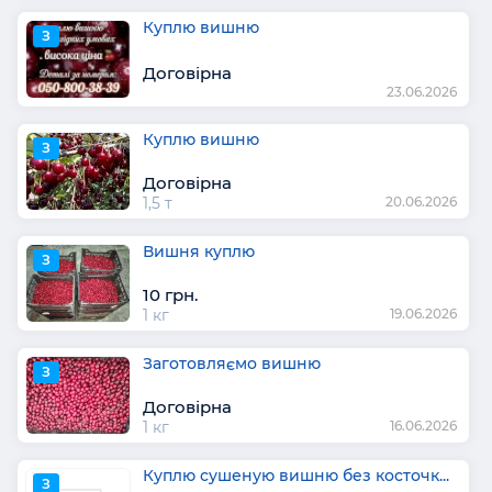
Куплю вишню
З
Договірна
23.06.2026
Куплю вишню
З
Договірна
1,5 т
20.06.2026
Вишня куплю
З
10 грн.
1 кг
19.06.2026
Заготовляємо вишню
З
Договірна
1 кг
16.06.2026
Куплю сушеную вишню без косточк...
З