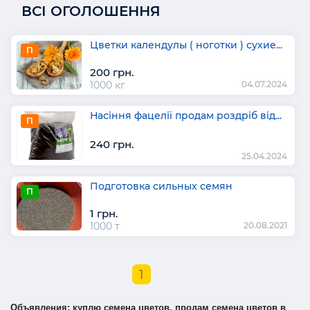
ВСІ ОГОЛОШЕННЯ
Цветки календулы ( ноготки ) сухие...
П
200 грн.
1000 кг
04.07.2024
Насіння фацелії продам роздріб від...
П
240 грн.
25.04.2024
Подготовка сильных семян
П
1 грн.
1000 т
20.08.2021
1
Объявления: куплю семена цветов, продам семена цветов в