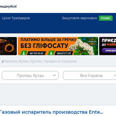
иєднуйся!
Ціни Трейдерів
Закупівля зернових
Нове!
і
Пропан, бутан: Куплю, Продам в Украине
Пропан, бутан
Вся Україна
Газовый испаритель производства Ente...