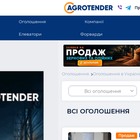
Пр
Оголошення
Компанії
Елеватори
Форварди
Оголошення
Оголошення в Україн
Всі оголошення
ВСІ ОГОЛОШЕННЯ
Продаж