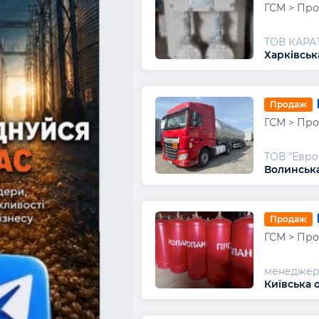
ГСМ > Про
ТОВ КАРА
Харківська
Продаж
ГСМ > Про
ТОВ "Евро
Волинська
Продаж
ГСМ > Про
менедже
Київська о