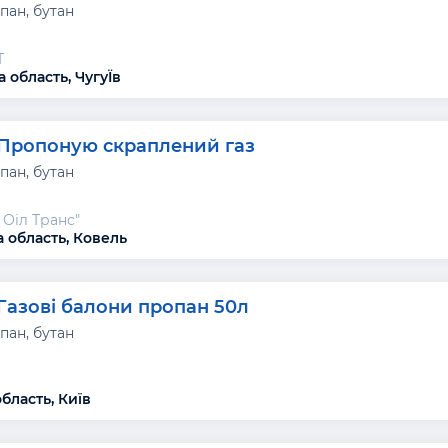
пан, бутан
Т
 область, ЧугуЇв
Пропоную скраплений газ
пан, бутан
 Оіл Транс"
 область, Ковель
Газові балони пропан 50л
пан, бутан
р
бласть, Київ