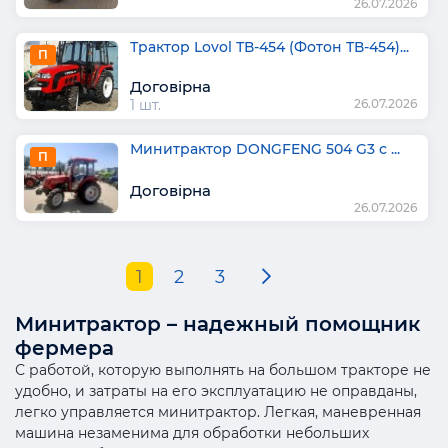
26.07.2026
Трактор Lovol ТВ-454 (Фотон ТВ-454)...
П
Договірна
1 шт.
26.07.2026
Минитрактор DONGFENG 504 G3 с ...
П
Договірна
26.07.2026
1
2
3
Минитрактор – надежный помощник
фермера
С работой, которую выполнять на большом тракторе не
удобно, и затраты на его эксплуатацию не оправданы,
легко управляется минитрактор. Легкая, маневренная
машина незаменима для обработки небольших