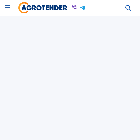
Оголошення
Оголошення в Україні
Генераторы и электростанции: куплю, продам в Украине
Всі оголошення
Генератори та електростанції
Вся Україна
Генератори та електростанції