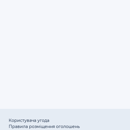
07.11.2022
Генератор FOGO F 6001
П
67500 грн.
07.11.2022
Генератор Tesla Weld WG 185
П
72000 грн.
07.11.2022
1
2
3
4
..
Объявления: Генераторы и электростанции в Украине .
Користувача угода
Правила розміщення оголошень