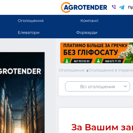
Пр
Оголошення
Компанії
Елеватори
Форварди
Оголошення
Оголошення в Україн
Всі оголошення
За Вашим за