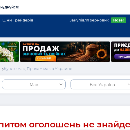
иєднуйся!
Ціни Трейдерів
Закупівля зернових
Нове!
і
Куплю мак, Продам мак в Украине
Мак
Вся Україна
питом оголошень не знайд