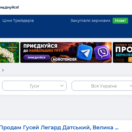
иєднуйся!
Ціни Трейдерів
Закупівля зернових
Нове!
і
Гуси
Вся Україна
Продам Гусей Легард Датський, Велика ...