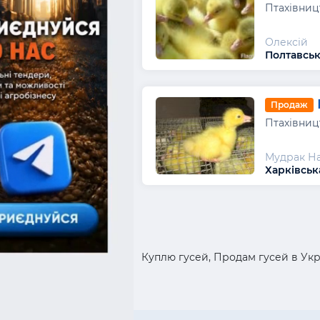
Птахівниц
Олексій
Полтавськ
Продаж
Птахівниц
Мудрак Н
Харківськ
Куплю гусей, Продам гусей в Ук