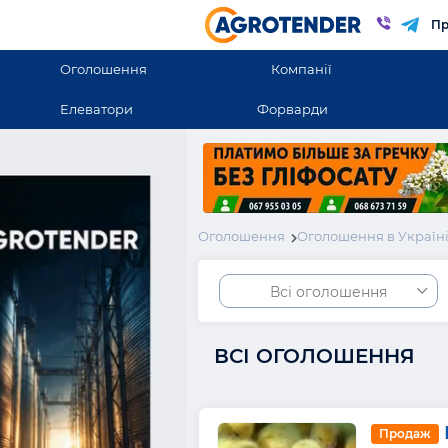
Пр
Оголошення
Компанії
Елеватори
Форварди
Оголошення
Оголошення в Україн
Всі оголошення
ВСІ ОГОЛОШЕННЯ
Продаж