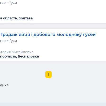
тво > Гуси
а область, полтава
Продаж яйця і добового молодняку гусей
тво > Гуси
аталия Михайловна
а область, Беспаловка
1
раине