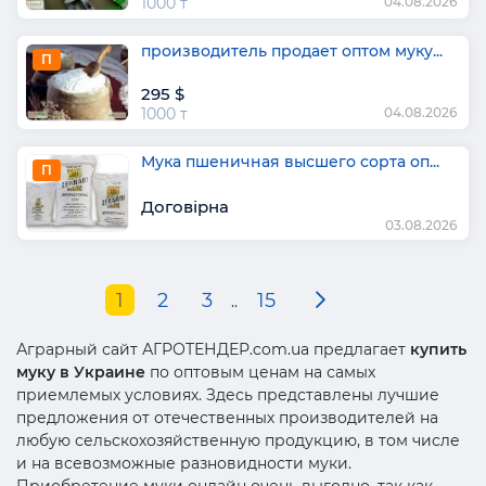
1000 т
04.08.2026
производитель продает оптом муку...
П
295 $
1000 т
04.08.2026
Мука пшеничная высшего сорта оп...
П
Договірна
03.08.2026
1
2
3
15
..
Аграрный сайт АГРОТЕНДЕР.com.ua предлагает
купить
муку в Украине
по оптовым ценам на самых
приемлемых условиях. Здесь представлены лучшие
предложения от отечественных производителей на
любую сельскохозяйственную продукцию, в том числе
и на всевозможные разновидности муки.
Приобретение муки онлайн очень выгодно, так как