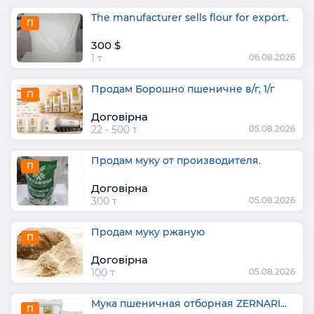
The manufacturer sells flour for export.
П
300 $
1 т
06.08.2026
Продам Борошно пшеничне в/г, 1/г
П
Договірна
22 - 500 т
05.08.2026
Продам муку от производителя.
П
Договірна
300 т
05.08.2026
Продам муку ржаную
П
Договірна
100 т
05.08.2026
Мука пшеничная отборная ZERNARI...
П