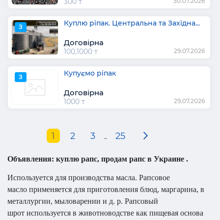
300 т
30.07.2026
Куплю ріпак. Центральна та Західна...
З
Договірна
100,1000 т
29.07.2026
Купуємо ріпак
З
Договірна
1000 т
29.07.2026
1
2
3
25
..
Объявления: куплю рапс, продам рапс в Украине .
Используется для производства масла. Рапсовое
масло применяется для приготовления блюд, маргарина, в
металлургии, мыловарении и д. р. Рапсовый
шрот используется в животноводстве как пищевая основа