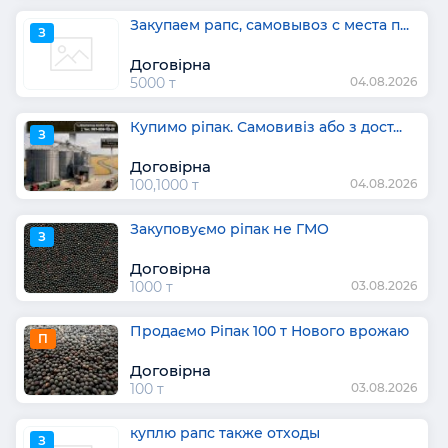
Закупаем рапс, самовывоз с места п...
З
Договірна
5000 т
04.08.2026
Купимо ріпак. Самовивіз або з дост...
З
Договірна
100,1000 т
04.08.2026
Закуповуємо ріпак не ГМО
З
Договірна
1000 т
03.08.2026
Продаємо Ріпак 100 т Нового врожаю
П
Договірна
100 т
03.08.2026
куплю рапс также отходы
З