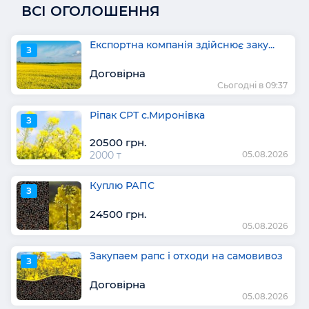
ВСІ ОГОЛОШЕННЯ
Експортна компанія здійснює заку...
З
Договірна
Сьогодні в 09:37
Ріпак СРТ с.Миронівка
З
20500 грн.
2000 т
05.08.2026
Куплю РАПС
З
24500 грн.
05.08.2026
Закупаем рапс і отходи на самовивоз
З
Договірна
05.08.2026