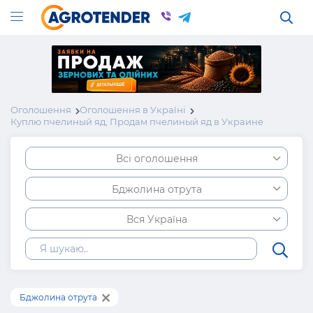
Оголошення
Оголошення в Україні
Куплю пчелиный яд, Продам пчелиный яд в Украине
Всі оголошення
Бджолина отрута
Вся Україна
Бджолина отрута