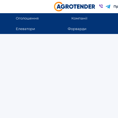
Пр
Оголошення
Компанії
Елеватори
Форварди
Оголошення
Оголошення в Україн
Всі оголошення
ВСІ ОГОЛОШЕННЯ
Закупівля