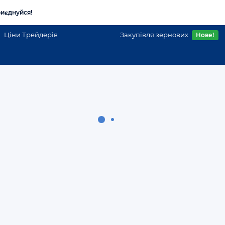
иєднуйся!
Ціни Трейдерів
Закупівля зернових
Нове!
і
Другая продукция пчеловодства в Украине
інше
Вся Україна
Купуємо мерву