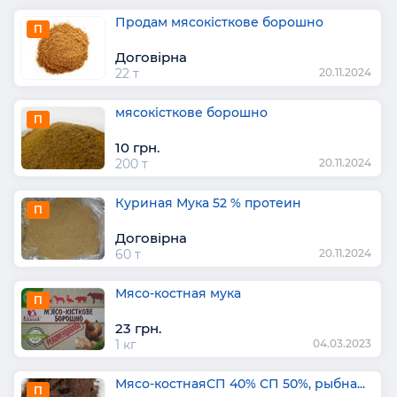
Продам мясокісткове борошно
П
Договірна
22 т
20.11.2024
мясокісткове борошно
П
10 грн.
200 т
20.11.2024
Куриная Мука 52 % протеин
П
Договірна
60 т
20.11.2024
Мясо-костная мука
П
23 грн.
1 кг
04.03.2023
Мясо-костнаяСП 40% СП 50%, рыбна...
П