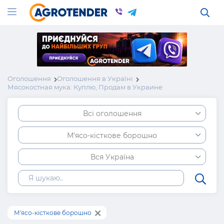
Оголошення
Оголошення в Україні
Мясокостная мука: Куплю, Продам в Украине
Всі оголошення
М'ясо-кісткове борошно
Вся Україна
М'ясо-кісткове борошно