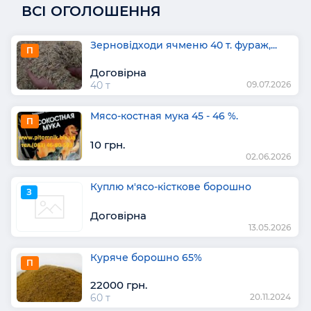
ВСІ ОГОЛОШЕННЯ
Зерновідходи ячменю 40 т. фураж,...
П
Договірна
40 т
09.07.2026
Мясо-костная мука 45 - 46 %.
П
10 грн.
02.06.2026
Куплю м'ясо-кісткове борошно
З
Договірна
13.05.2026
Куряче борошно 65%
П
22000 грн.
60 т
20.11.2024