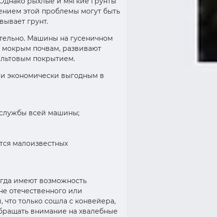
 Однако рыхлые и мягкие грунты
шением этой проблемы могут быть
вывает грунт.
ительно. Машины на гусеничном
и мокрым почвам, развивают
фальтовым покрытием.
м и экономически выгодным в
к службы всей машины;
тся малоизвестных
егда имеют возможность
не отечественного или
 что только сошла с конвейера,
 обращать внимание на хвалебные