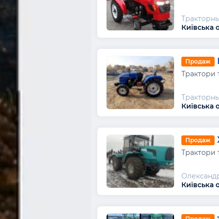
Тракторны
Київська о
Продаж
Трактори 
Тракторны
Київська о
Продаж
Трактори 
Олександр
Київська 
Продаж