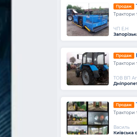
Продаж
Трактори 
ЧП Е.Н
Запорізьк
Продаж
Трактори 
ТОВ ВП А
Дніпропет
Продаж
Трактори 
Василь
Київська 