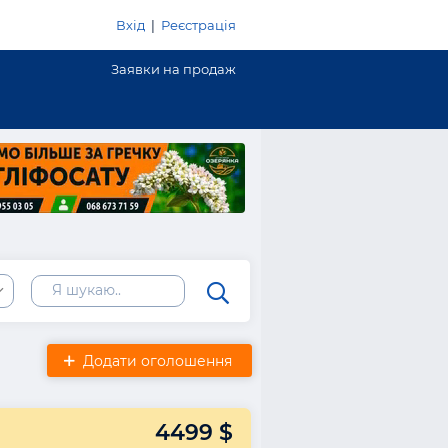
Вхід
|
Реєстрація
Заявки на продаж
Додати оголошення
4499 $