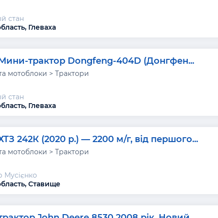
й стан
бласть, Глеваха
Мини-трактор Dongfeng-404D (Донгфен...
та мотоблоки > Трактори
й стан
бласть, Глеваха
ХТЗ 242К (2020 р.) — 2200 м/г, від першого...
та мотоблоки > Трактори
 Мусієнко
область, Ставище
трактор John Deerе 8530 2008 рік, Новий...