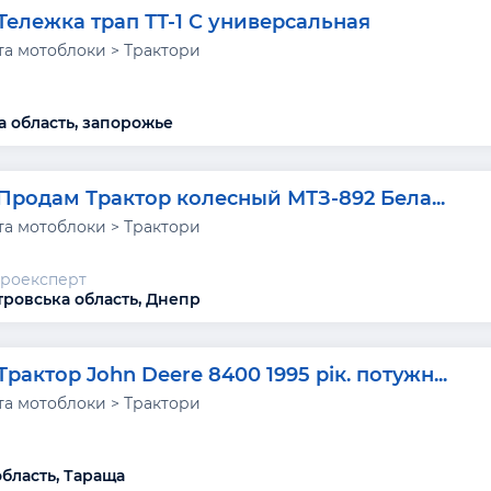
Тележка трап ТТ-1 С универсальная
та мотоблоки > Трактори
а область, запорожье
Продам Трактор колесный МТЗ-892 Бела...
та мотоблоки > Трактори
гроексперт
ровська область, Днепр
Трактор John Deere 8400 1995 рік. потужн...
та мотоблоки > Трактори
область, Тараща