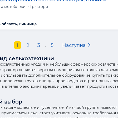
та мотоблоки > Трактори
 область, Винница
1
2
3
5
Наступна
..
вид сельхозтехники
хозяйственных угодий и небольших фермерских хозяйств н
 трактор является верным помощником не только для зем
 использовать дополнительное оборудование купить тракт
 перевозки грузов или для производства строительных ра
ачительно экономит время, и увеличивает продуктивность
ой выбор
ых вида – колесные и гусеничные. У каждой группы имеютс
о приемлемой цене, стоит учитывать основные требования и