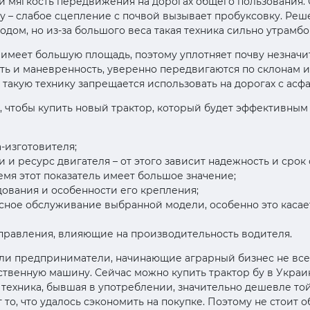
и мягкость передвижения на дорогах общего пользования.
ту – слабое сцепление с почвой вызывает пробуксовку. Ре
ом, но из-за большого веса такая техника сильно утрамбо
 имеет большую площадь, поэтому уплотняет почву незнач
ь и маневренность, уверенно передвигаются по склонам 
 такую технику запрещается использовать на дорогах с ас
, чтобы купить новый трактор, который будет эффективны
-изготовителя;
 и ресурс двигателя – от этого зависит надежность и сро
емя этот показатель имеет большое значение;
ования и особенности его крепления;
сное обслуживание выбранной модели, особенно это касае
правления, влияющие на производительность водителя.
ли предприниматели, начинающие аграрный бизнес не вс
твенную машину. Сейчас можно купить трактор бу в Украи
техника, бывшая в употреблении, значительно дешевле той,
т то, что удалось сэкономить на покупке. Поэтому не стоит