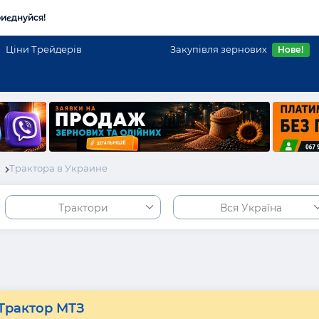
иєднуйся!
Ціни Трейдерів
Закупівля зернових
Нове!
і
Трактора в Украине
Трактори
Вся Україна
Трактор МТЗ