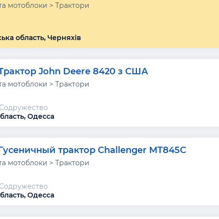
та мотоблоки > Трактори
ка область, Черняхів
Трактор John Deere 8420 з США
та мотоблоки > Трактори
-Содружество
бласть, Одесса
Гусеничный трактор Challenger MT845C
та мотоблоки > Трактори
-Содружество
бласть, Одесса