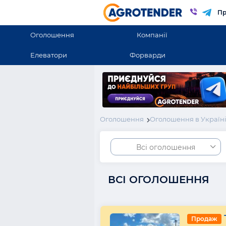
Пр
Оголошення
Компанії
Елеватори
Форварди
Оголошення
Оголошення в Україн
Всі оголошення
ВСІ ОГОЛОШЕННЯ
Продаж