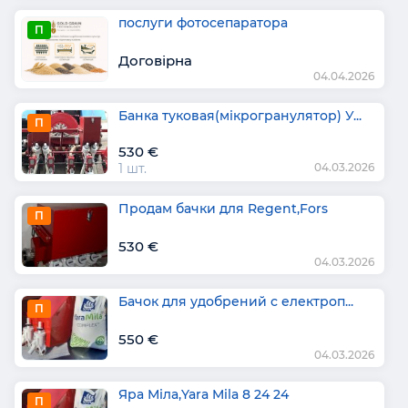
послуги фотосепаратора
П
Договірна
04.04.2026
Банка туковая(мікрогранулятор) У...
П
530 €
1 шт.
04.03.2026
Продам бачки для Regent,Fors
П
530 €
04.03.2026
Бачок для удобрений с електроп...
П
550 €
04.03.2026
Яра Міла,Yara Mila 8 24 24
П