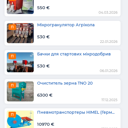
550 €
04.03.2026
Мікрогранулятор Агрікола
П
530 €
22.01.2026
Бачки для стартових мікродобрив
П
530 €
06.01.2026
Очиститель зерна TNO 20
П
6300 €
17.12.2025
Пневмотранспортеры HIMEL (Герм...
П
10970 €