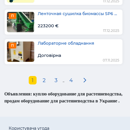
17.12.2025
Ленточная сушилка биомассы SP6 ...
П
223200 €
17.12.2025
Лабораторне обладнання
П
Договірна
07.11.2025
1
2
3
4
..
Объявления: куплю оборудование для растениеводства,
продам оборудование для растениеводства в Украине .
Користувача угода