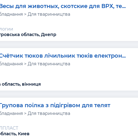
Весы для животных, скотские для ВРХ, те...
бладнання > Для тваринництва
логии
ровська область, Днепр
Счётчик тюков лічильник тюків електрон...
бладнання > Для тваринництва
 область, вінниця
Групова поїлка з підігрівом для телят
бладнання > Для тваринництва
АЛПЛАСТ
область, Киев