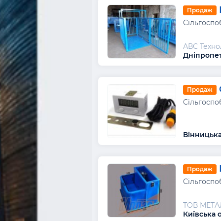
Продаж
Сільгоспо
АВС Техно
Дніпропет
Продаж
Сільгоспо
Вінницька
Продаж
Сільгоспо
ТОВ МЕТ
Київська 