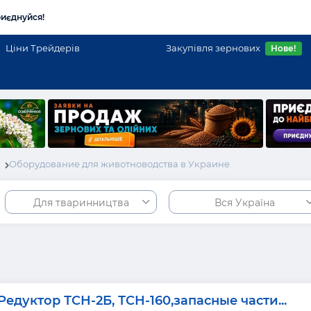
иєднуйся!
Ціни Трейдерів
Закупівля зернових
Нове!
і
Оборудование для животноводства в Украине
Для тваринництва
Вся Україна
Редуктор ТСН-2Б, ТСН-160,запасные части...