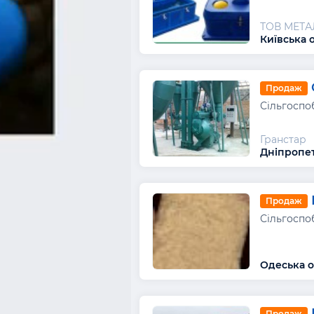
ТОВ МЕТ
Київська 
Продаж
Сільгоспо
Гранстар
Дніпропет
Продаж
Сільгоспо
Одеська об
Продаж