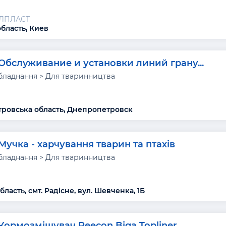
АЛПЛАСТ
область, Киев
Обслуживание и установки линий грану...
бладнання > Для тваринництва
ровська область, Днепропетровск
Мучка - харчування тварин та птахів
бладнання > Для тваринництва
ласть, смт. Радісне, вул. Шевченка, 1Б
Кормозмішувач Peecon Biga Topliner