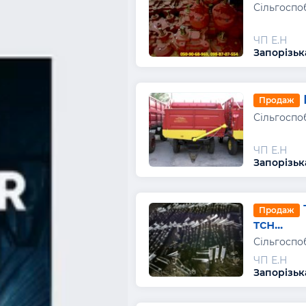
Сільгоспо
ЧП Е.Н
Запорізьк
Продаж
Сільгоспо
ЧП Е.Н
Запорізьк
Продаж
тсн...
Сільгоспо
ЧП Е.Н
Запорізьк