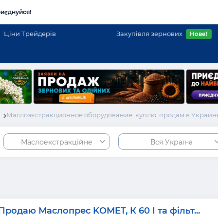
иєднуйся!
Ціни Трейдерів
Закупівля зернових
Нове!
і
Маслоэкстракционное оборудование: куплю, продам в Украин
Маслоекстракційне
Вся Україна
Продаю Маслопрес KOMET, К 60 І та фільт...