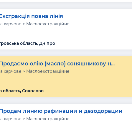
Екстракція повна лінія
а харчове > Маслоекстракційне
ровська область, Дніпро
Продаємо олію (масло) соняшникову н...
а харчове > Маслоекстракційне
а область, Соколово
Продам линию рафинации и дезодорации
а харчове > Маслоекстракційне