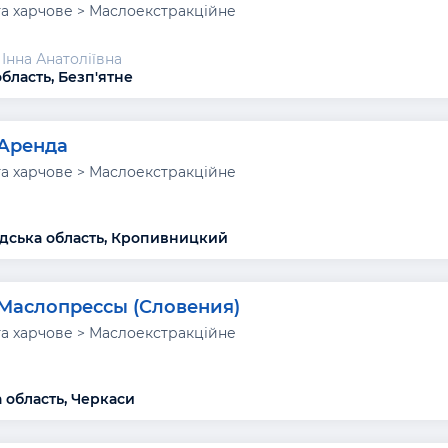
а харчове > Маслоекстракційне
Інна Анатоліївна
область, Безп'ятне
Аренда
а харчове > Маслоекстракційне
дська область, Кропивницкий
Маслопрессы (Словения)
а харчове > Маслоекстракційне
 область, Черкаси