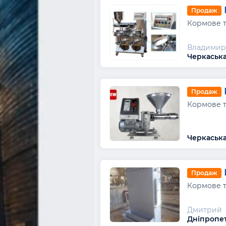
Продаж
Кормове т
Владимир
Черкаська
Продаж
Кормове т
Черкаська
Продаж
Кормове т
Дмитрий
Дніпропет