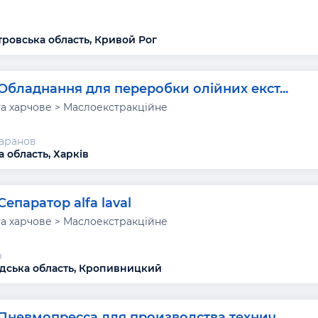
ровська область, Кривой Рог
Обладнання для переробки олійних екст...
а харчове > Маслоекстракційне
аранов
а область, Харків
Сепаратор alfa laval
а харчове > Маслоекстракційне
р
дська область, Кропивницкий
Пневмопресса для производства технич...