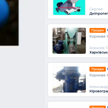
Сергей
Дніпропет
Продаж
Кормове т
Алексей Т
Харківськ
Продаж
Кормове т
Александ
Кіровогра
Продаж