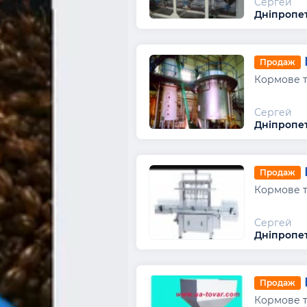
Сергей
Дніпропет
Продаж
Кормове т
Сергей
Дніпропет
Продаж
Кормове т
Сергей
Дніпропет
Продаж
Кормове т