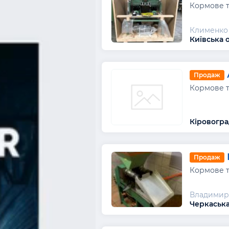
Кормове т
Клименко 
Київська 
Продаж
Кормове т
Кіровогра
Продаж
Кормове т
Владимир
Черкаська