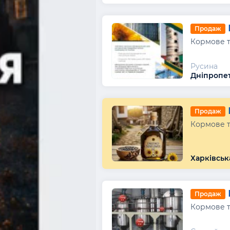
Продаж
Кормове т
Русина
Дніпропет
Продаж
Кормове т
Харківськ
Продаж
Кормове т