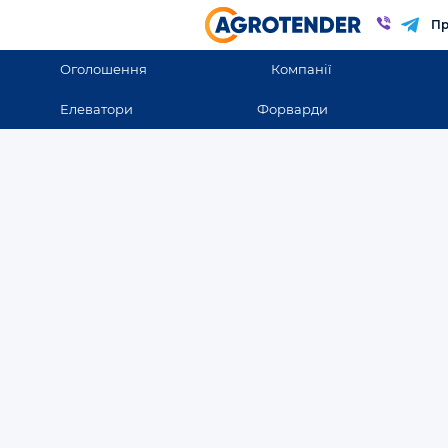
Пр
Оголошення
Компанії
Елеватори
Форварди
Оголошення
Оголошення в Україн
Всі оголошення
ВСІ ОГОЛОШЕННЯ
Продаж