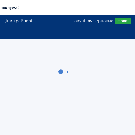
иєднуйся!
Ціни Трейдерів
Закупівля зернових
Нове!
і
Техника для полива и орошения бу и новая в Украине
Полив та зрошення
Вся Україна
Бочка мжт-10 fortschritt,бочка мжт 16,бочка