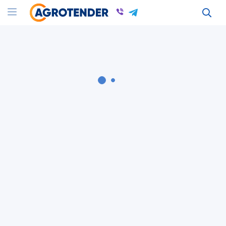
Оголошення
Оголошення в Україні
Куплю гречку, Продам гречиху в Украине
Всі оголошення
Гречка
Вся Україна
Гречка