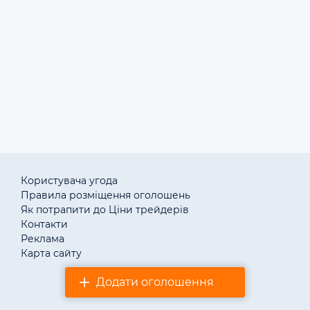
измельчённые зёрна) и гречневая мука, а также она
используется в изготовлении мед препараты. Покупка
или продажа гречихи (гречки) Украине всегда
возможна на агро доске объявлений от Агротендер.
Просмотрите объявления чтобы знать стоимость
продукции на сегодняшний день. Продать или купить
гречиху (гречку) оптом в Украине можно на этой
странице.>
Користувача угода
Правила розміщення оголошень
Як потрапити до Ціни трейдерів
Контакти
Реклама
Карта сайту
Додати оголошення
© «АгротендерTM» 2011–2026