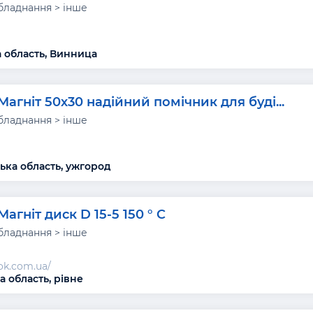
бладнання > інше
 область, Винница
Магніт 50х30 надійний помічник для буді...
бладнання > інше
ька область, ужгород
Магніт диск D 15-5 150 ° C
бладнання > інше
nok.com.ua/
а область, рівне