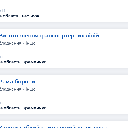
 В
а область, Харьков
Виготовлення транспортерних ліній
бладнання > інше
н
а область, Кременчуг
Рама борони.
бладнання > інше
н
а область, Кременчуг
Купить гибкий спиральный шнек для з...