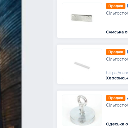
Продаж
Сільгоспо
Сумська о
Продаж
Сільгоспо
https://ru
Херсонськ
Продаж
Сільгоспо
Одеська о