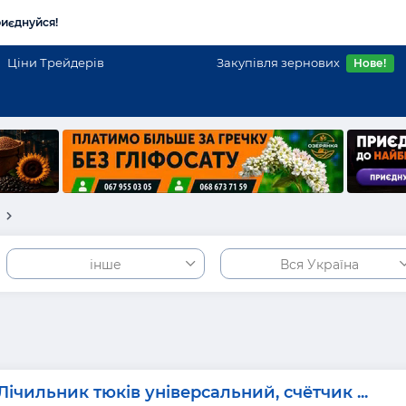
иєднуйся!
Ціни Трейдерів
Закупівля зернових
Нове!
і
інше
Вся Україна
Лічильник тюків універсальний, счётчик ...