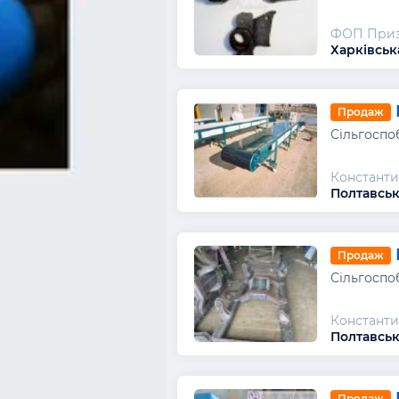
ФОП Приз
Харківськ
Продаж
Сільгоспо
Константи
Полтавськ
Продаж
Сільгоспо
Константи
Полтавськ
Продаж