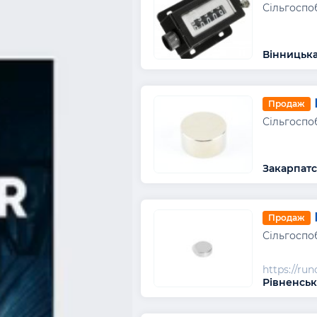
Сільгоспо
Вінницька
Продаж
Сільгоспо
Закарпатс
Продаж
Сільгоспо
https://ru
Рівненськ