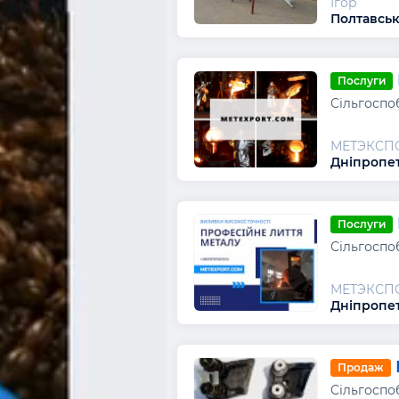
Ігор
Полтавськ
Послуги
Сільгоспо
МЕТЭКСП
Дніпропет
Послуги
Сільгоспо
МЕТЭКСП
Дніпропет
Продаж
Сільгоспо