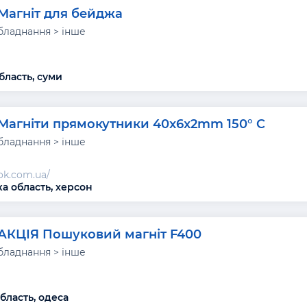
Магніт для бейджа
бладнання > інше
бласть, суми
Магніти прямокутники 40x6x2mm 150° C
бладнання > інше
nok.com.ua/
а область, херсон
АКЦІЯ Пошуковий магніт F400
бладнання > інше
бласть, одеса