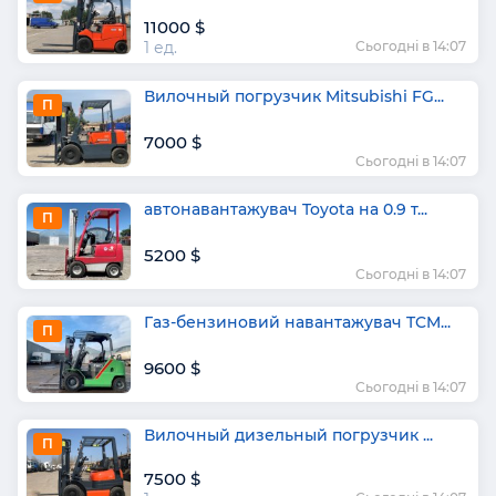
11000 $
1 ед.
Сьогодні в 14:07
Вилочный погрузчик Mitsubishi FG...
П
7000 $
Сьогодні в 14:07
автонавантажувач Toyota на 0.9 т...
П
5200 $
Сьогодні в 14:07
Газ-бензиновий навантажувач TCM...
П
9600 $
Сьогодні в 14:07
Вилочный дизельный погрузчик ...
П
7500 $