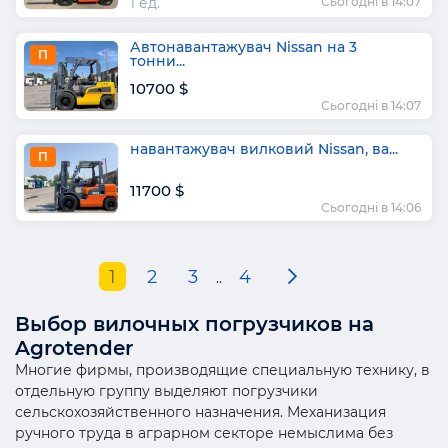
1 ед.
Сьогодні в 14:07
Автонавантажувач Nissan на 3
П
тонни...
10700 $
Сьогодні в 14:07
навантажувач вилковий Nissan, ва...
П
11700 $
Сьогодні в 14:06
1
2
3
4
..
Выбор вилочных погрузчиков на
Agrotender
Многие фирмы, производящие специальную технику, в
отдельную группу выделяют погрузчики
сельскохозяйственного назначения. Механизация
ручного труда в аграрном секторе немыслима без