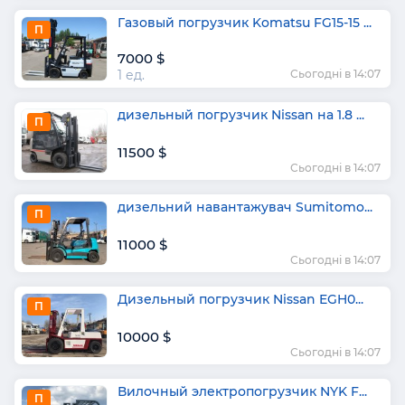
Газовый погрузчик Komatsu FG15-15 ...
П
7000 $
1 ед.
Сьогодні в 14:07
дизельный погрузчик Nissan на 1.8 ...
П
11500 $
Сьогодні в 14:07
дизельний навантажувач Sumitomo...
П
11000 $
Сьогодні в 14:07
Дизельный погрузчик Nissan EGH0...
П
10000 $
Сьогодні в 14:07
Вилочный электропогрузчик NYK F...
П